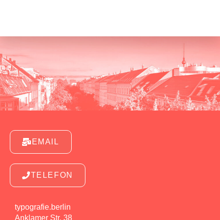
EMAIL
TELEFON
typografie.berlin
Anklamer Str. 38