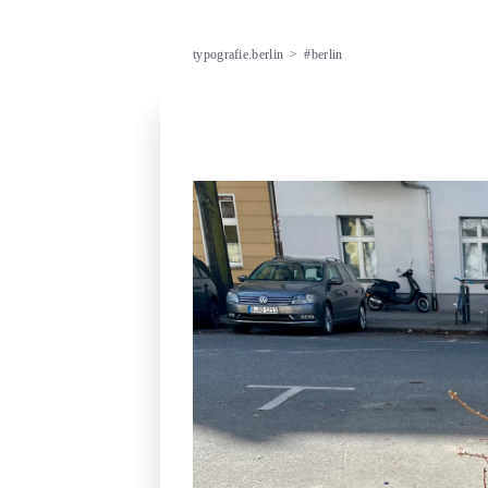
typografie.berlin
>
#berlin