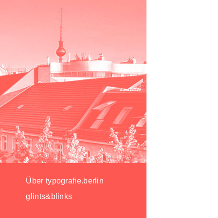
Über typografie.berlin
glints&blinks