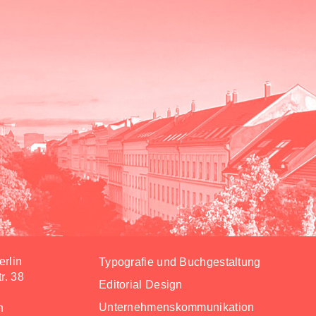
erlin
Typografie und Buchgestaltung
r. 38
Editorial Design
Unternehmenskommunikation
n