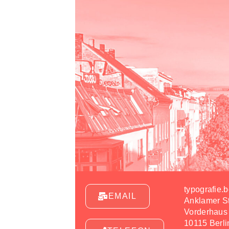
typografie.b
EMAIL
Anklamer St
Vorderhaus
10115 Berli