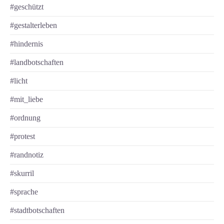
#geschützt
#gestalterleben
#hindernis
#landbotschaften
#licht
#mit_liebe
#ordnung
#protest
#randnotiz
#skur­ril
#sprache
#stadtbotschaften