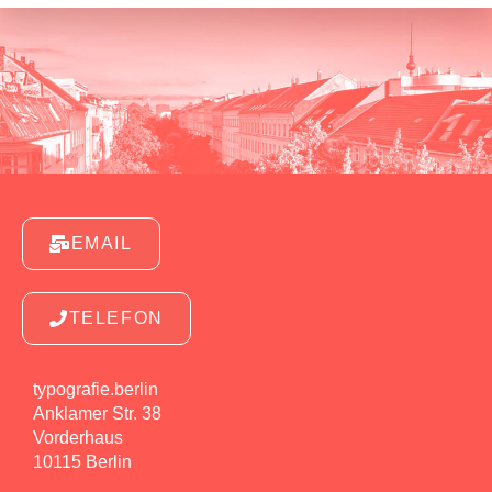
EMAIL
TELEFON
typografie.berlin
Anklamer Str. 38
Vorderhaus
10115 Berlin