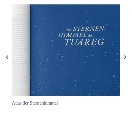
Materi
Atlas der Sternenhimmel