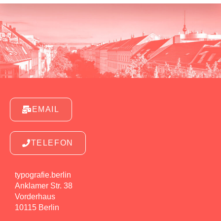
EMAIL
TELEFON
typografie.berlin
Anklamer Str. 38
Vorderhaus
10115 Berlin