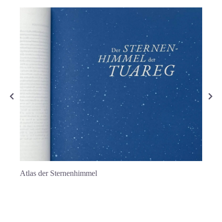
Materi
Atlas der Sternenhimmel