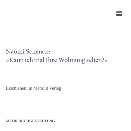
Naomi Schenck:
»Kann ich mal Ihre Wohnung sehen?«
Schenck, »Wohnung«, Kapiteleinstieg
Schenck, »Wohnung«, Doppelseite
Schenck, »Wohnung«, Bildstrecke
Schenck, »Wohnung«, Nachsatz
Schenck, »Wohnung«, Titelei
Schenck, »Wohnung«, Inhalt
Erschienen im Metrolit Verlag
MEHR BUCHGESTALTUNG